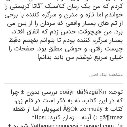
کردم که من یک رمان کلاسیک آگاتا کریستی را
خواندم اما تازه و مدرن و سرگرم کننده با برخی
از تم های بسیار واقعی که مردان را از بین می
برد. من هیچوقت حدس زدم که اتفاق افتاد،
بسیار سرگرم کننده بودم تا بتوانم بفهمم دقیقا
چیست رفتن، و خوشی مطلق بود. صفحات را
خیلی سریع نوشتم من باید بدانم!
مشاهده لینک اصلی
توجه: doäÿr dã¼zgã¼n بررسی بدون ± چرا
که در این کتاب، نه به ذکر است در قلم زن،
کتاب ± Ã§Ok zormuåÿ اسپویلر، اما از نقطه
gã¶rmez :) آینه ± زمان کنید: https:
//athenaninguncesi.blogspot.com...10 شماره ±