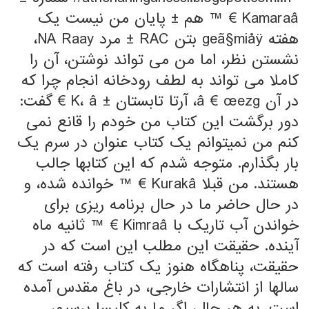
Kamaraâ € ™ هم ± پایان من نیست یک
هفته geã§miåÿ بتن RAC ± مرد NA Raay،
نشستن نظر، اما من می تواند نوشتن، آن را
کاملا می تواند به لطف رودخانه انجام چرا که
در آن â € œezg، آرتا تابستان ± K، â € گفت:
دور برگشت این کتاب من خودم را قانع نمی
کنم من نمیتوانم یک کتاب عنوان در سرم یک
بار بگذارم. متوجه شدم که این کتابها جالب
هستند. من قبلا Kurakâ € ™ خوانده شده، و
در حال حاضر ما در حال برنامه ریزی برای
خواندن آب تاریک با Kimraâ € ™ ثانیه ماه
آینده. حقیقت این مطلب این است که در
حقیقت، پناهگاه هنوز یک کتاب رفته است که
سالها از انتشارات خارجی، در باغ مقدس آمده
است. به هر حال، اگر ما به کلیسا برسیم،