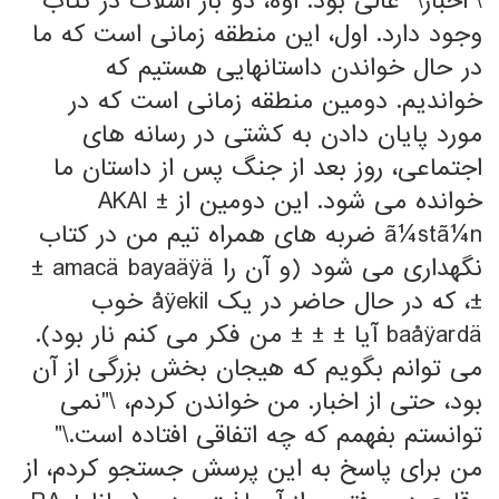
\"اخبار\" عالی بود. اوه، دو بار اسلات در کتاب
وجود دارد. اول، این منطقه زمانی است که ما
در حال خواندن داستانهایی هستیم که
خواندیم. دومین منطقه زمانی است که در
مورد پایان دادن به کشتی در رسانه های
اجتماعی، روز بعد از جنگ پس از داستان ما
خوانده می شود. این دومین از AKAI ±
ã¼stã¼n ضربه های همراه تیم من در کتاب
نگهداری می شود (و آن را amacä bayaäÿä ±
±، که در حال حاضر در یک åÿekil خوب
baåÿardä آیا ± ± ± من فکر می کنم نار بود).
می توانم بگویم که هیجان بخش بزرگی از آن
بود، حتی از اخبار. من خواندن کردم، \"نمی
توانستم بفهمم که چه اتفاقی افتاده است.\"
من برای پاسخ به این پرسش جستجو کردم، از