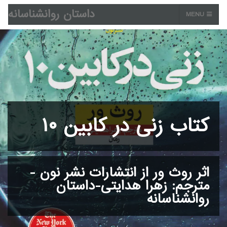
داستان روانشناسانه
MENU
کتاب زنی در کابین ۱۰
اثر روث ور از انتشارات نشر نون -
مترجم: زهرا هدایتی-داستان
روانشناسانه