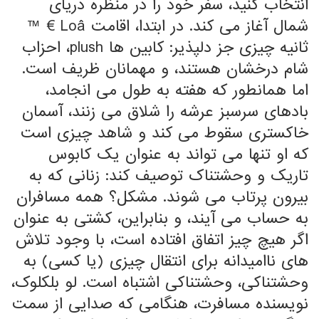
انتخاب کنید، سفر خود را در منظره دریای
شمال آغاز می کند. در ابتدا، اقامت Loâ € ™
ثانیه چیزی جز دلپذیر: کابین ها plush، احزاب
شام درخشان هستند، و مهمانان ظریف است.
اما همانطور که هفته به طول می انجامد،
بادهای سرسبز عرشه را شلاق می زنند، آسمان
خاکستری سقوط می کند و شاهد چیزی است
که او تنها می تواند به عنوان یک کابوس
تاریک و وحشتناک توصیف کند: زنانی که به
بیرون پرتاب می شوند. مشکل؟ همه مسافران
به حساب می آیند، و بنابراین، کشتی به عنوان
اگر هیچ چیز اتفاق افتاده است، با وجود تلاش
های ناامیدانه برای انتقال چیزی (یا کسی) به
وحشتناکی، وحشتناکی اشتباه است. لو بلکلوک،
نویسنده مسافرت، هنگامی که صدایی از سمت