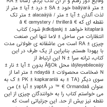
وقایع دور رفتم و از آن لذت بردم. (سانا ± RA
± متر baåÿarä خود ± SA ± درد ± آیا ± متر از
لذت آلدان ± آیا ± متر / alacaäÿä ± متر تک
نقطه ای که â € œmystery / thrillerâ €
kitaplarä خواهد ± jkdkdjaskj شود) کتاب
انتظارات من ساحل ± لاما تنها این صنعت
چیزی ± RA است من عاشقانه ی طولانی مدت
با یهودا هستم. بنابراین از یک طرف در این
کتاب، ترانه سرا ± N این ارتباط از
iåÿleyebileceäÿ محل Ã§Ok بدون ± آیا ± نار ±
N ضخامت محصولات ± ndaydä ± متر اما از
سوی دیگر (TA ± به PK ± kapkaranlä ± ک به
عنوان Ormandaâ € ™ در yaptÄ ± آیا ±) من
می خواستم کتاب را به خوانندگان چیزی از این
نقطه نیز بیش از حد. این جزئیاتی است که