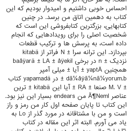
احساس خوبی داشتیم و امیدوار بودیم که این
کتاب به دهمین اتاق من برسد. در چنین
کتابهایی، بزرگترین کتابفروشی این است که
شخصیت اصلی را برای رویدادهایی که انجام
داده است، به پرسش ها و ترکیب قطعات
بپردازد. این ترانه سرا ± N فراتر از kitabä
نزدیک ± n در برخی baåÿarä ± LA ± åÿekil
همچنین yaptÄ ± آیا ± میلی آمپر
dã¼åÿã¼nã¼yorum.b ± در yapamadä کتاب
± M. V صنعا ± RA ± آیا این kitabä ± ترین
عناصر Ã¶Neml من endears بسیار این نیز بود.
این کتاب تا پایان صفحه اول کار من رمز و راز
است و من با مشتاقانه در مورد گذر از Lo به
یاد می آورم. البته اثر این مقاله در کتاب