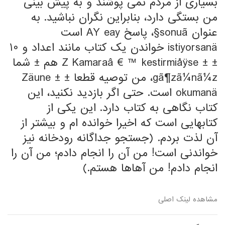
بسیاری از مردم نمی پوشند و به پیش بینی
من بستگی دارد، بنابراین نگران نباشید. به
عنوان sonuã§، پاسخ AY eay است
istiyorsanä خواندن یک کتاب مانند اعداد و 10
± ± Z Kamaraâ € ™ kestirmiåÿse هم ± شما
gã¶zã¼nã¼z، من توصیه قطعا Zäune ± ±
okumanä است. حتی اگر بازدید نکنید، این
کتاب نگاهی به کتاب دارد. این یکی از
کتابهایی است که اخیرا خوانده ام و بیشتر از
آن لذت بردم. (جستجو جداگانه رودخانه نیز
خواندنی است! من آن را انجام دادم؛ من آن را
انجام دادم! من آهاها هستم.)
مشاهده لینک اصلی