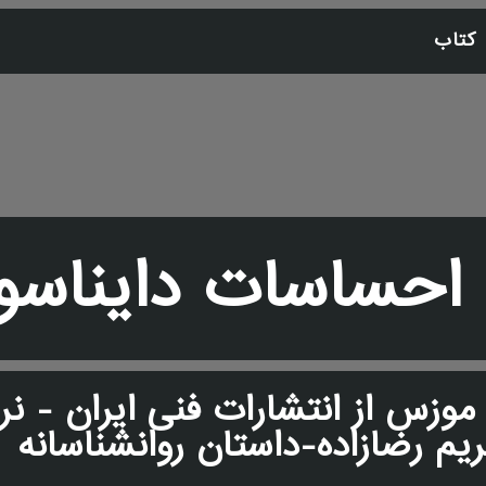
 کتاب
احساسات دایناسو
ن موزس از انتشارات فنی ایران - نر
یم رضازاده-داستان روانشناسانه